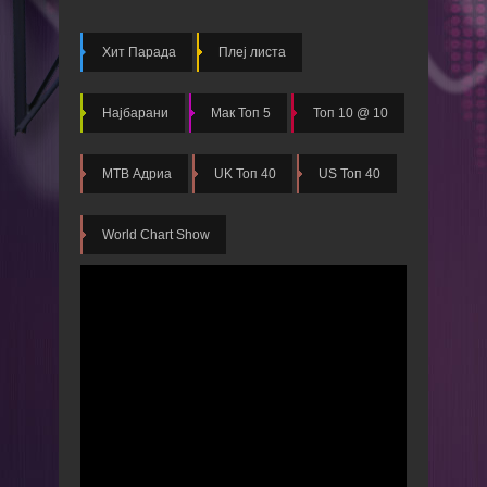
Хит Парада
Плеј листа
Најбарани
Мак Топ 5
Топ 10 @ 10
МТВ Адриа
UK Топ 40
US Топ 40
World Chart Show