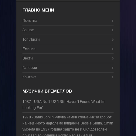
ГЛАВНО МЕНИ
Почетна
За нас
Топ Листи
Емисии
Вести
Галерии
Контакт
МУЗИЧКИ ВРЕМЕПЛОВ
1987 - USА No.1 U2 'I Still Haven't Found What I'm
Looking For'
1970 - Janis Joplin купува камен споменик за гробот
на нејзиното најголемо влијание Bessie Smith. Smith
умрела во 1937 година зашто не и бил дозволен
пристап во болница исклучиво за белци.