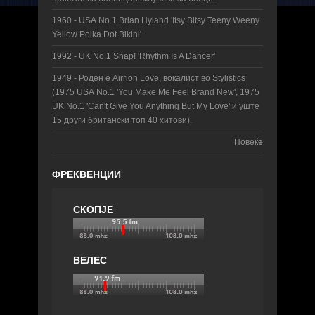
1960 - UЅА No.1 Brian Hyland 'Itsy Bitsy Teeny Weeny
Yellow Polka Dot Bikini'
1992 - UK No.1 Snap! 'Rhythm Is A Dancer'
1949 - Роден е Airrion Love, вокалист во Stylistics
(1975 USА No.1 'You Make Me Feel Brand New', 1975
UK No.1 'Can't Give You Anything But My Love' и уште
15 други британски топ 40 хитови).
Повеќе
ФРЕКВЕНЦИИ
СКОПЈЕ
ВЕЛЕС
БИТОЛА