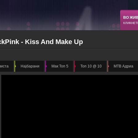
ВО ЖИ
КЛИКНЕТ
ckPink - Kiss And Make Up
листа
Најбарани
Мак Топ 5
Топ 10 @ 10
МТВ Адриа