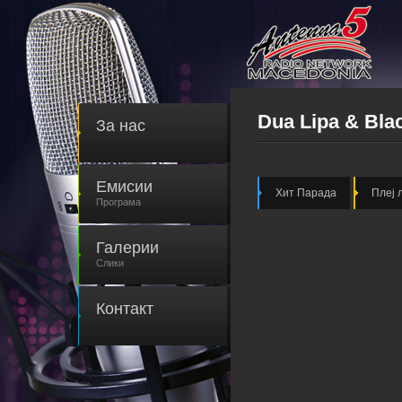
Dua Lipa & Bla
За нас
Емисии
Хит Парада
Плеј 
Програма
Галерии
Слики
Контакт